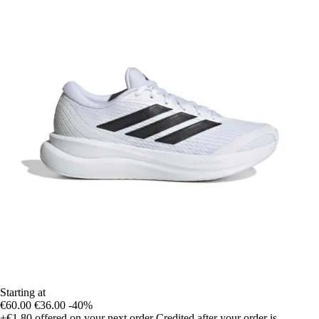
Starting at
€60.00
€36.00
-40%
+€1.80
offered on your next order
Credited after your order is