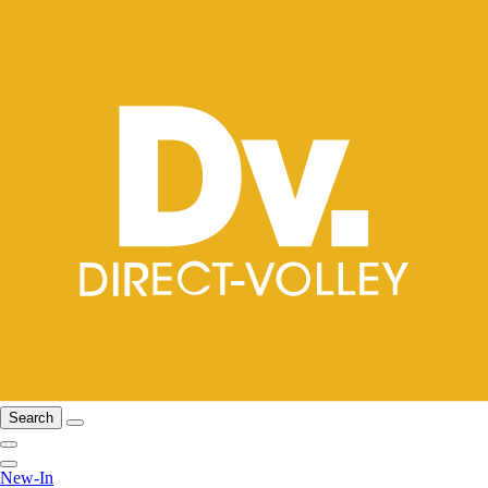
Search
New-In