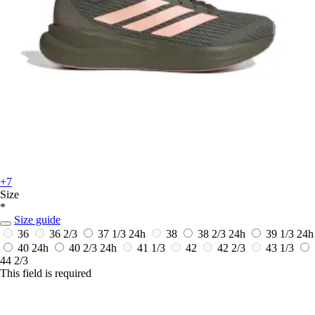
+7
Size
*
Size guide
36
36 2/3
37 1/3
24h
38
38 2/3
24h
39 1/3
24h
40
24h
40 2/3
24h
41 1/3
42
42 2/3
43 1/3
44 2/3
This field is required