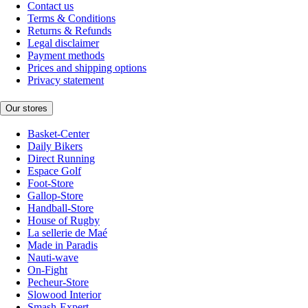
Contact us
Terms & Conditions
Returns & Refunds
Legal disclaimer
Payment methods
Prices and shipping options
Privacy statement
Our stores
Basket-Center
Daily Bikers
Direct Running
Espace Golf
Foot-Store
Gallop-Store
Handball-Store
House of Rugby
La sellerie de Maé
Made in Paradis
Nauti-wave
On-Fight
Pecheur-Store
Slowood Interior
Smash-Expert