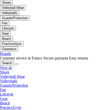
Shoes
Volleyball Wear
Volleyballs
Guards/Protection
Fan
Lifestyle
Gear
Beach
Practice/Gym
Clearance
Brands
Customer service in France
Secure payment
Easy returns
Search
New-In
Shoes
Volleyball Wear
Volleyballs
Guards/Protection
Fan
Lifestyle
Gear
Beach
Practice/Gym